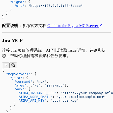
    "Figma"
: {
      "url"
: 
"http://127.0.0.1:3845/sse"
    }
  }
}
配置说明
：参考官方文档
Guide to the Figma MCP server
Jira MCP
连接 Jira 项目管理系统，AI 可以读取 Issue 详情、评论和状
态，帮助你理解需求背景和任务要求。
{
  "mcpServers"
: {
    "jira"
: {
      "command"
: 
"npx"
,
      "args"
: [
"-y"
, 
"jira-mcp"
],
      "env"
: {
        "JIRA_INSTANCE_URL"
: 
"https://your-company.atla
        "JIRA_USER_EMAIL"
: 
"your-email@example.com"
,
        "JIRA_API_KEY"
: 
"your-api-key"
      }
    }
  }