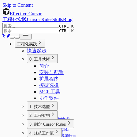
Skip to Content
Effective Cursor
工程化实践
Cursor Rules
Skills
Blog
CTRL K
CTRL K
工程化实践
快速起步
0. 工具就绪
简介
安装与配置
扩展程序
模型选择
MCP 工具
协作软件
1. 技术选型
简介
2. 工程架构
AI 友好的技术
简介
3. 制定 Cursor Rules
前端技术栈
项目结构优化
简介
后端技术栈
4. 规范工作流
数据库 Schema