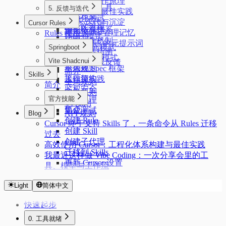
Rules 的工作原理
标记语言
简介
静态分析工具
5. 反馈与迭代
Rules 编写最佳实践
模式总览
自动化测试
简介
Rules 迭代与沉淀
Cursor Rules
上下文管理
CI/CD 流程
量化指标体系
使用 Rules 管理记忆
Rules 模板库
Direct 模式
反馈收集机制
生成 Rules 的元提示词
Document 模式
Springboot
复盘实践指南
简介
Draft-Final 模式
Vite Shadcnui
我们的实践反馈
全局规则
不依赖 Spec 框架
简介
Skills
接口契约
工作流实践
全局规则
简介
鉴权安全
路由规则
官方技能
异常处理
UI 规则
简介
集成测试
API 规则
Blog
创建 Rule
Cursor 终于支持 Skills 了，一条命令从 Rules 迁移
创建 Skill
过去
创建子代理
高效使用 Cursor：工程化体系构建与最佳实践
迁移到 Skills
我最近这样做 Vibe Coding：一次分享会里的工
更新 Cursor 设置
具、模型与工作流
Light
简体中文
快速起步
0. 工具就绪