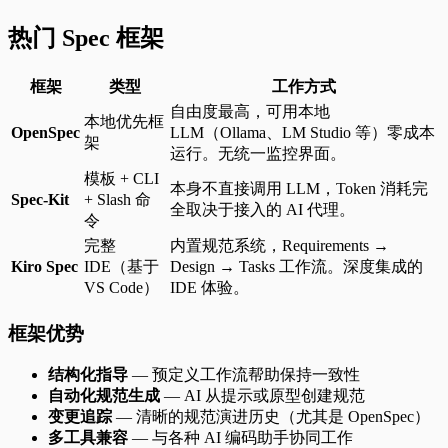
热门 Spec 框架
框架
类型
工作方式
自由度最高，可用本地
本地优先框
OpenSpec
LLM（Ollama、LM Studio 等）零成本
架
运行。无统一监控界面。
模板 + CLI
本身不直接调用 LLM，Token 消耗完
Spec-Kit
+ Slash 命
全取决于接入的 AI 代理。
令
完整
内置规范系统，Requirements →
Kiro Spec
IDE（基于
Design → Tasks 工作流。深度集成的
VS Code）
IDE 体验。
框架优势
结构化指导
— 预定义工作流帮助保持一致性
自动化规范生成
— AI 从提示或原型创建规范
变更追踪
— 清晰的规范演进历史（尤其是 OpenSpec）
多工具兼容
— 与各种 AI 编码助手协同工作