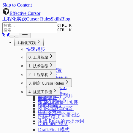
Skip to Content
Effective Cursor
工程化实践
Cursor Rules
Skills
Blog
CTRL K
CTRL K
工程化实践
快速起步
0. 工具就绪
简介
1. 技术选型
安装与配置
简介
2. 工程架构
扩展程序
AI 友好的技术
简介
模型选择
3. 制定 Cursor Rules
前端技术栈
项目结构优化
MCP 工具
简介
后端技术栈
4. 规范工作流
数据库 Schema
协作软件
Rules 的工作原理
标记语言
简介
静态分析工具
Rules 编写最佳实践
模式总览
自动化测试
Rules 迭代与沉淀
上下文管理
CI/CD 流程
使用 Rules 管理记忆
Direct 模式
生成 Rules 的元提示词
Document 模式
Draft-Final 模式