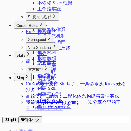
不依赖 Spec 框架
工作流实践
5. 反馈与迭代
简介
Cursor Rules
量化指标体系
Rules 模板库
反馈收集机制
Springboot
复盘实践指南
简介
Vite Shadcnui
我们的实践反馈
全局规则
简介
Skills
接口契约
全局规则
简介
鉴权安全
路由规则
官方技能
异常处理
UI 规则
简介
集成测试
API 规则
Blog
创建 Rule
Cursor 终于支持 Skills 了，一条命令从 Rules 迁移
创建 Skill
过去
创建子代理
高效使用 Cursor：工程化体系构建与最佳实践
迁移到 Skills
我最近这样做 Vibe Coding：一次分享会里的工
更新 Cursor 设置
具、模型与工作流
Light
简体中文
快速起步