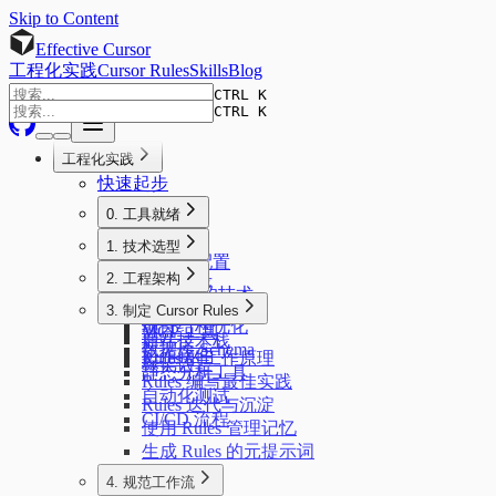
Skip to Content
Effective Cursor
工程化实践
Cursor Rules
Skills
Blog
CTRL K
CTRL K
工程化实践
快速起步
0. 工具就绪
简介
1. 技术选型
安装与配置
简介
2. 工程架构
扩展程序
AI 友好的技术
简介
模型选择
3. 制定 Cursor Rules
前端技术栈
项目结构优化
MCP 工具
简介
后端技术栈
数据库 Schema
协作软件
Rules 的工作原理
标记语言
静态分析工具
Rules 编写最佳实践
自动化测试
Rules 迭代与沉淀
CI/CD 流程
使用 Rules 管理记忆
生成 Rules 的元提示词
4. 规范工作流