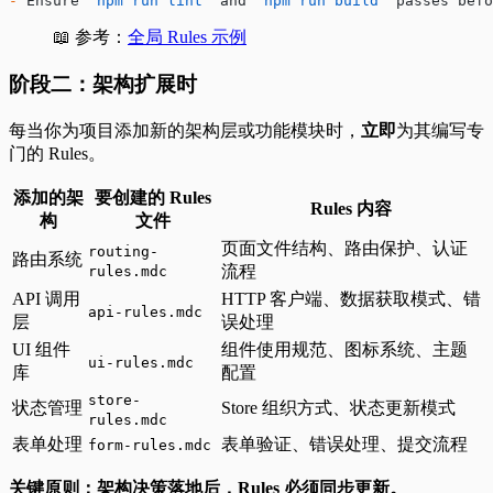
-
 Ensure 
`npm run lint`
 and 
`npm run build`
 passes befo
📖 参考：
全局 Rules 示例
阶段二：架构扩展时
每当你为项目添加新的架构层或功能模块时，
立即
为其编写专
门的 Rules。
添加的架
要创建的 Rules
Rules 内容
构
文件
页面文件结构、路由保护、认证
routing-
路由系统
流程
rules.mdc
API 调用
HTTP 客户端、数据获取模式、错
api-rules.mdc
层
误处理
UI 组件
组件使用规范、图标系统、主题
ui-rules.mdc
库
配置
store-
状态管理
Store 组织方式、状态更新模式
rules.mdc
表单处理
表单验证、错误处理、提交流程
form-rules.mdc
关键原则：架构决策落地后，Rules 必须同步更新。