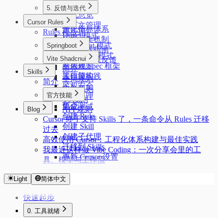
简介
5. 反馈与迭代
模式总览
简介
Cursor Rules
上下文管理
量化指标体系
Rules 模板库
Direct 模式
反馈收集机制
Document 模式
Springboot
复盘实践指南
简介
Draft-Final 模式
Vite Shadcnui
我们的实践反馈
全局规则
不依赖 Spec 框架
简介
Skills
接口契约
工作流实践
全局规则
简介
鉴权安全
路由规则
官方技能
异常处理
UI 规则
简介
集成测试
API 规则
Blog
创建 Rule
Cursor 终于支持 Skills 了，一条命令从 Rules 迁移
创建 Skill
过去
创建子代理
高效使用 Cursor：工程化体系构建与最佳实践
迁移到 Skills
我最近这样做 Vibe Coding：一次分享会里的工
更新 Cursor 设置
具、模型与工作流
Light
简体中文
快速起步
0. 工具就绪