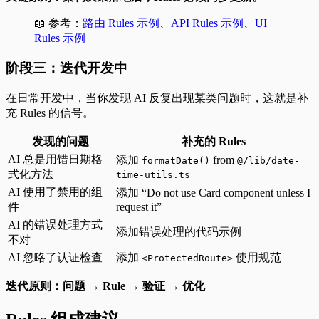
📖 参考：
路由 Rules 示例
、
API Rules 示例
、
UI
Rules 示例
阶段三：迭代开发中
在日常开发中，当你发现 AI 反复出现某类问题时，这就是补
充 Rules 的信号。
发现的问题
补充的 Rules
AI 总是用错日期格
添加
from
formatDate()
@/lib/date-
式化方法
time-utils.ts
AI 使用了禁用的组
添加 “Do not use Card component unless I
件
request it”
AI 的错误处理方式
添加错误处理的代码示例
不对
AI 忽略了认证检查
添加
使用规范
<ProtectedRoute>
迭代原则：问题 → Rule → 验证 → 优化