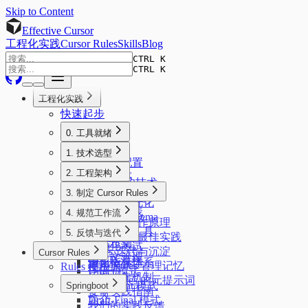
Skip to Content
Effective Cursor
工程化实践
Cursor Rules
Skills
Blog
CTRL K
CTRL K
工程化实践
快速起步
0. 工具就绪
简介
1. 技术选型
安装与配置
简介
2. 工程架构
扩展程序
AI 友好的技术
简介
模型选择
3. 制定 Cursor Rules
前端技术栈
项目结构优化
MCP 工具
简介
后端技术栈
4. 规范工作流
数据库 Schema
协作软件
Rules 的工作原理
标记语言
简介
静态分析工具
5. 反馈与迭代
Rules 编写最佳实践
模式总览
自动化测试
简介
Rules 迭代与沉淀
Cursor Rules
上下文管理
CI/CD 流程
量化指标体系
使用 Rules 管理记忆
Rules 模板库
Direct 模式
反馈收集机制
生成 Rules 的元提示词
Document 模式
Springboot
复盘实践指南
简介
Draft-Final 模式
我们的实践反馈