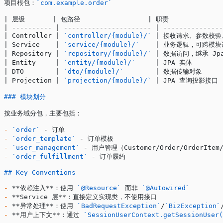
项目根包：
`com.example.order`
| 层级       | 包路径                 | 职责              
| ---------- | ---------------------- | ---------------
| Controller | 
`controller/{module}/`
 | 接收请求、参数校验、调
| Service    | 
`service/{module}/`
    | 业务逻辑，可跨模块调
| Repository | 
`repository/{module}/`
 | 数据访问，继承 JpaR
| Entity     | 
`entity/{module}/`
     | JPA 实体        
| DTO        | 
`dto/{module}/`
        | 数据传输对象      
| Projection | 
`projection/{module}/`
 | JPA 查询投影接口   
### 模块划分
按业务域分包，主要包括：
-
 `order`
 - 订单
-
 `order_template`
 - 订单模板
-
 `user_management`
 - 用户管理（Customer/Order/OrderItem
-
 `order_fulfillment`
 - 订单履约
## Key Conventions
-
 **依赖注入**
：使用 
`@Resource`
 而非 
`@Autowired`
-
 **Service 层**
：直接定义实现类，不使用接口
-
 **异常处理**
：使用 
`BadRequestException`
/
`BizException`
-
 **用户上下文**
：通过 
`SessionUserContext.getSessionUser(