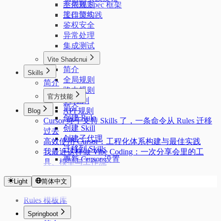
全局规则
不依赖 Spec 框架
接口契约
工作流实践
鉴权安全
异常处理
集成测试
Vite Shadcnui
简介
Skills
全局规则
简介
路由规则
官方技能
UI 规则
简介
API 规则
Blog
创建 Rule
Cursor 终于支持 Skills 了，一条命令从 Rules 迁移
创建 Skill
过去
创建子代理
高效使用 Cursor：工程化体系构建与最佳实践
迁移到 Skills
我最近这样做 Vibe Coding：一次分享会里的工
更新 Cursor 设置
具、模型与工作流
Light
简体中文
Rules 模板库
Springboot